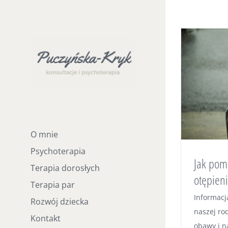
Skip
to
content
O mnie
Psychoterapia
Jak pomó
Terapia dorosłych
otępien
Terapia par
Informacj
Rozwój dziecka
naszej ro
Kontakt
obawy i n