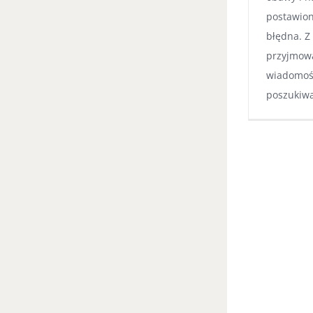
postawion
błędna. Z
przyjmow
wiadomośc
poszukiw