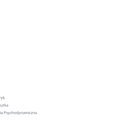
ryk
eutka
pia Psychodynamiczna