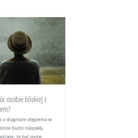
c osobie bliskiej z
iem?
a o diagnozie otępienia w
dzinie budzi niepokój,
adzieję, że być może